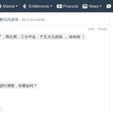
Market
Entitlements
Financial
News
苹果数日内发布
.
All Comments
Like
·
Reply
賣得太快了，两分買，三分半走，千五大元进袋….. 哈哈哈 ！
进行调查，你看如何？
！