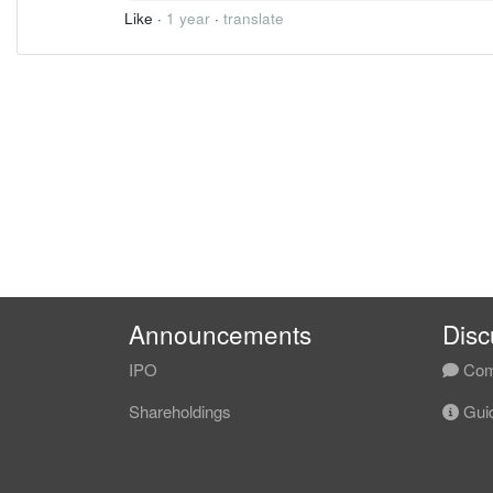
Like
·
1 year
·
translate
Announcements
Disc
IPO
Com
Shareholdings
Guid