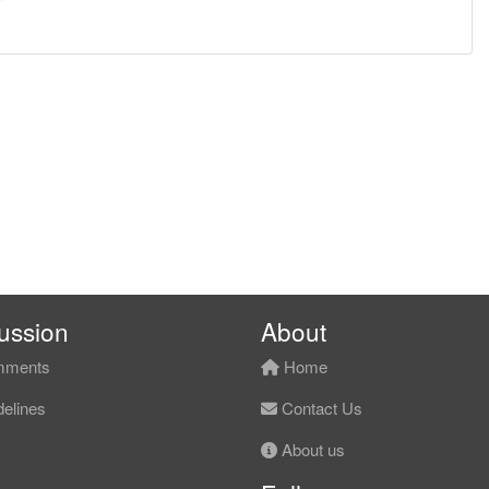
ussion
About
ments
Home
elines
Contact Us
About us