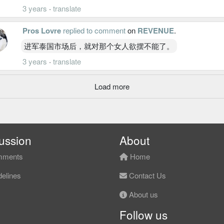
3 years
·
translate
Pros Lovre
replied to comment
on
REVENUE
.
进军泰国市场后，就对那个女人欲摆不能了。
3 years
·
translate
Load more
ussion
About
ments
Home
elines
Contact Us
About us
Follow us