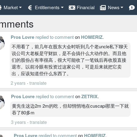
Market
Entitlements
Financial
News
mments
Pros Lovre
replied to comment
on
HOMERIZ
.
不用看了，前几年在股东大会时听到几个老uncle私下聊天
说公司大老板是守财奴，是不会搞什么大动作的。而且他
们的股份占有率很高，很大可能收了一笔钱后再收股直接
退市。以前冷眼有投资过这家公司，可是后来就把它卖
出，应该知道些什么东西了。
2 years
·
translate
Pros Lovre
replied to comment
on
ZETRIX
.
黄先生这边2m 2m的吃，但却悄悄地在cuscapi那里一下就
吞了80多m
3 years
·
translate
Pros Lovre
replied to comment
on
HOMERIZ
.