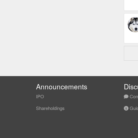
Announcements
Disc
IPO
Com
Shareholdings
Guid