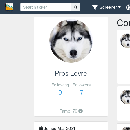
Screener
Co
Pros Lovre
Following
Followers
0
7
Fame: 70
Joined Mar 2021