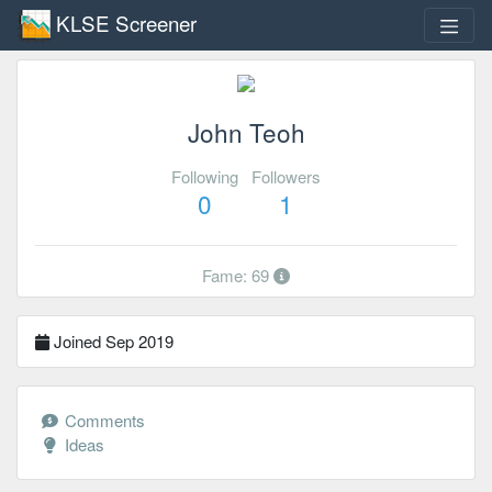
KLSE Screener
John Teoh
Following
Followers
0
1
Fame: 69
Joined Sep 2019
Comments
Ideas