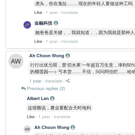
虎头，你在鬼扯……. 现在的年轻人要做这种工吗 
Like
·
1 year
·
translate
金融科技
她爸爸是关键，，我就知道，，因为我就是那种人
Like
·
1 year
·
translate
Ah Choon Wong
行行出状元呗，賣‘切水果’一年超百万生意，净利50
的榴莲园—-> 亏本货…… 不信，问问阿伯烂……哈
1 year
·
translate
·
Previous replies (2)
Albert Len
这很難说，農业要配合天时地利
Like
·
1 year
·
translate
Ah Choon Wong