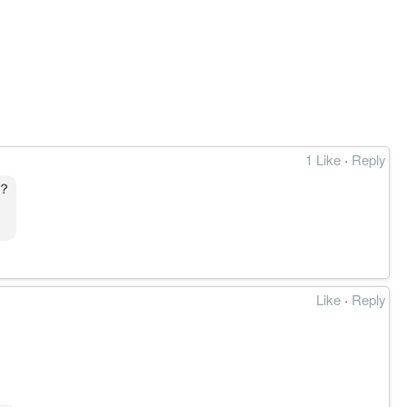
1 Like
·
Reply
？
Like
·
Reply