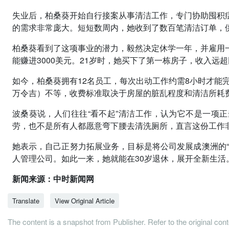
失业后，柏桑葵开始自行接案从事清洁工作，专门协助囤积
的需求非常庞大。短短数周内，她收到了数百笔清洁订单，
柏桑葵看到了这项事业的潜力，毅然决定休学一年，并雇用
能赚进3000美元。21岁时，她买下了第一栋房子，收入远
如今，柏桑葵拥有12名员工，每次出动工作约需8小时才能完成
万令吉）不等，收费标准取决于房屋的脏乱程度和清洁所耗
波桑葵说，人们往往“看不起”清洁工作，认为它不是一项
劳，也不是所有人都愿意弯下腰去清洗厕所，直言这份工作
她表示，自己正努力拓展业务，目标是将公司发展成澳洲的“
人管理公司。如此一来，她就能在30岁退休，展开全新生活
新闻来源：中时新闻网
Translate
View Original Article
The content is a snapshot from Publisher. Refer to the original con