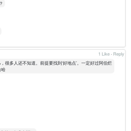
？
1 Like
·
Reply
%，很多人还不知道。前提要找到‘好地点’。一定好过阿伯烂
哈哈