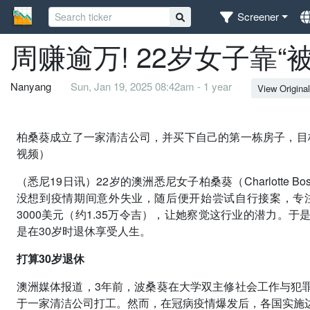
Screener
周赚逾万! 22岁女子靠
Nanyang
Sun, Jan 19, 2025 08:42am - 1 year
View Original
柏桑葵成立了一家清洁公司，并买下自己的第一栋房子，目标是在30岁
视频）
（悉尼19日讯）22岁的澳洲悉尼女子柏桑葵（Charlotte 
没想到疫情期间意外失业，随后便开始尝试自行接案，专
3000美元（约1.35万令吉），让她察觉这行业的潜力。
是在30岁时退休享受人生。
打算30岁退休
澳洲媒体报道，3年前，波桑葵在大学双主修社会工作与犯
于一家清洁公司打工。然而，在冠病疫情爆发后，各国实施