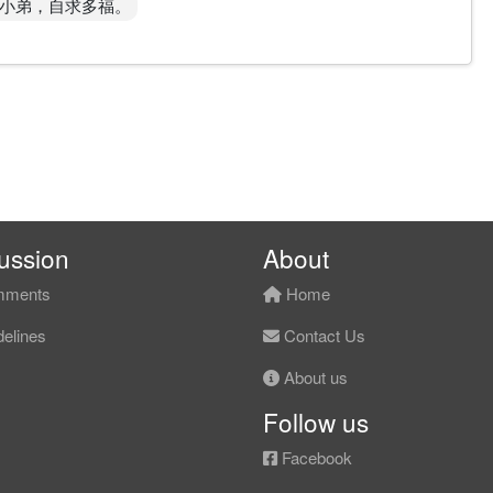
小弟，自求多福。
ussion
About
ments
Home
elines
Contact Us
About us
Follow us
Facebook