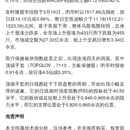
0.10%，而恒生指数和KOSPI指数却上扬0.12%和0.62%.
富时隆股市综指于3月19日，闭市时以1517.66点报收，按
日跌10.15点或0.66%。整日交投波幅介于11.18(1512.21-
1523.39)点间。基于美股下滑，整体马股氛围转弱，总体
上个股涨少跌多，全市场上升股项为433只而下跌股为455
只。市场成交额为27.32亿令吉，较上个交易日增长3.34亿
令吉。
医疗保健板块指数超卖之后，出现连涨四天的局面。其中
顶级手套（TOPGLOV，7113，主板保健股）闭市时报收
0.91令吉，按日涨4.5仙或5.20%。
顶级手套的日线图处于下跌盘整的周期，开始出现小幅反
弹的迹象。它的日线相对强度指数(RSI)的指标处于40.50
水平。它的股价或在短期上升至处于0.945-0.965令吉的阻
力水平，而它的支撑位置处于0.825-0.865令吉的位置。
免责声明
本文纯属技术面分析，仅供参考，并非推荐购买。投资前