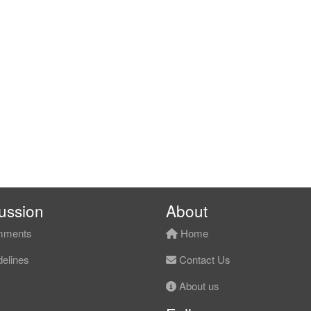
ussion
About
ments
Home
elines
Contact Us
About us