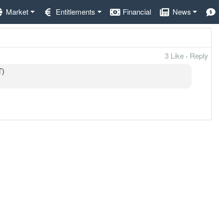
Market
Entitlements
Financial
News
3 Like
·
Reply
)