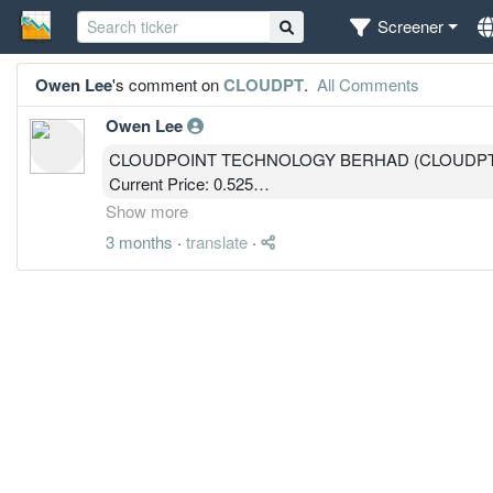
Screener
Owen Lee
's comment on
CLOUDPT
.
All Comments
Owen Lee
CLOUDPOINT TECHNOLOGY BERHAD (CLOUDPT
Current Price: 0.525
MBOW Public Output v3.4-p1
Show more
Core Conclusion
3 months
·
translate
·
结构：熊市反弹结束边缘 → 正在回归下行主趋势
————————————————
Structure Analysis
月线（1M）
明确空头结构（高点1.125 → 持续下跌）
MACD深负值
OBV持续流出
结论：
长期 = 熊市未结束
————————