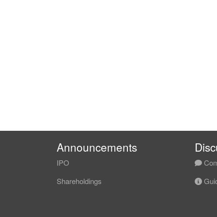
周线（1W）
长期处于云层下方
MACD仍负，仅弱反弹
OBV止跌但未形成回流结构
结论：
中长线 = 空头中的修复段
————————
日线（1D）
反弹进入云层后失败
出现顶背离
已重新跌回云层内部
结论：
中线 = 反弹失败确认阶段
————————
Announcements
Disc
4小时（4H）
MACD死叉明确
IPO
Com
上升结构被破坏
Shareholdings
Guid
回调节奏形成
结论：
短线 = 下行启动
————————